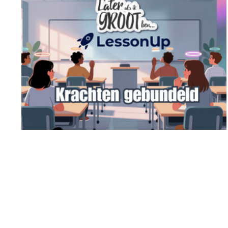
LessonUp en ‘Later als ik Groot ben’
bundelen krachten voor
toekomstgerichte lesmaterialen