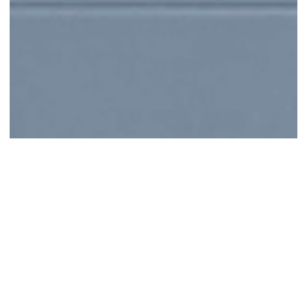
LessonUp en ‘Later als ik Groot ben’
bundelen krachten voor
toekomstgerichte lesmaterialen