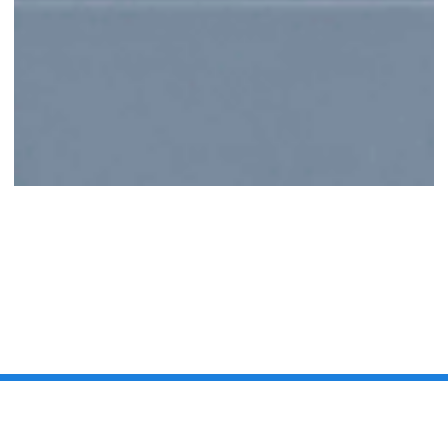
LessonUp en ‘Later als ik Groot ben’
bundelen krachten voor
toekomstgerichte lesmaterialen